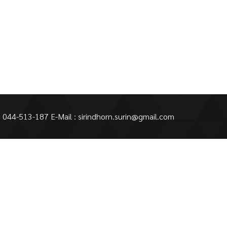
 : 044-513-187 E-Mail : sirindhorn.surin@gmail.com