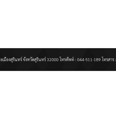
เมืองสุรินทร์ จังหวัดสุรินทร์ 32000 โทรศัพท์ : 044-511-189 โทรสาร