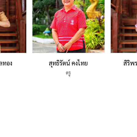
ุลทอง
สุทธิรัตน์ คงไทย
สิริพ
ครู