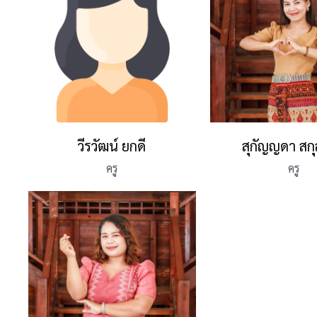
วีรวัฒน์ ยกดี
สุกัญญดา สก
ครู
ครู