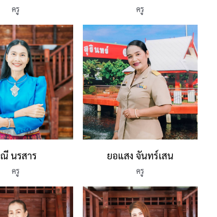
ครู
ครู
ณี นรสาร
ยอแสง จันทร์เสน
ครู
ครู