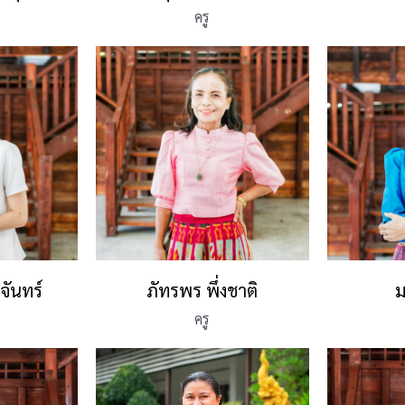
ครู
จันทร์
ภัทรพร พึ่งชาติ
ม
ครู