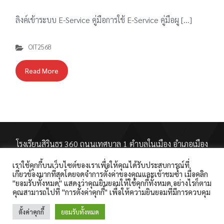
ลิงค์เข้าระบบ E-Service คู่มือการใช้ E-Service คู่มือผู […]
OIT2568
Read More
โรงเรียนสิรินธร 360 ถนนเทศบาล 1 ตำบลในเมือง อำเภอเมือง
สุรินทร์ จังหวัดสุรินทร์ 32000 โทรศัพท์ : 044-511-189
เราใช้คุกกี้บนเว็บไซต์ของเราเพื่อให้คุณได้รับประสบการณ์ที่
โทรสาร : 044-513-187 E-Mail :
เกี่ยวข้องมากที่สุดโดยจดจำการตั้งค่าของคุณและเข้าชมซ้ำ เมื่อคลิก
sirindhorn.surin@gmail.com
"ยอมรับทั้งหมด" แสดงว่าคุณยินยอมให้ใช้คุกกี้ทั้งหมด อย่างไรก็ตาม
คุณสามารถไปที่ "การตั้งค่าคุกกี้" เพื่อให้ความยินยอมที่มีการควบคุม
ตั้งค่าคุกกี้
ยอมรับทั้งหมด