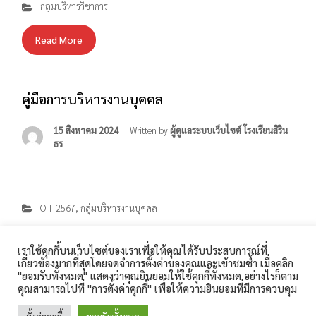
กลุ่มบริหารวิชาการ
Read More
คู่มือการบริหารงานบุคคล
15 สิงหาคม 2024
Written by
ผู้ดูแลระบบเว็บไซต์ โรงเรียนสิริน
ธร
OIT-2567
,
กลุ่มบริหารงานบุคคล
Read More
เราใช้คุกกี้บนเว็บไซต์ของเราเพื่อให้คุณได้รับประสบการณ์ที่
เกี่ยวข้องมากที่สุดโดยจดจำการตั้งค่าของคุณและเข้าชมซ้ำ เมื่อคลิก
โรงเรียนสิรินธร 360 ถนนเทศบาล 1 ตำบลในเมือง อำเภอเมือง
"ยอมรับทั้งหมด" แสดงว่าคุณยินยอมให้ใช้คุกกี้ทั้งหมด อย่างไรก็ตาม
สุรินทร์ จังหวัดสุรินทร์ 32000 โทรศัพท์ : 044-511-189
คุณสามารถไปที่ "การตั้งค่าคุกกี้" เพื่อให้ความยินยอมที่มีการควบคุม
โทรสาร : 044-513-187 E-Mail :
1
2
3
Next