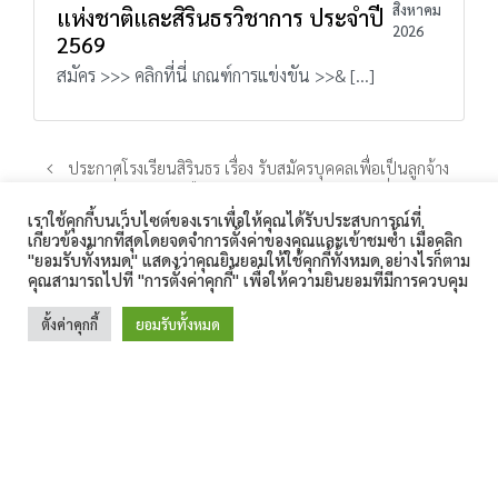
สิงหาคม
แห่งชาติและสิรินธรวิชาการ ประจำปี
2026
2569
สมัคร >>> คลิกที่นี่ เกณฑ์การแข่งขัน >>& […]
ประกาศโรงเรียนสิรินธร เรื่อง รับสมัครบุคคลเพื่อเป็นลูกจ้าง
ชั่วคราวรายเดือน ตำแหน่งนักพัฒนาสถานที่
เราใช้คุกกี้บนเว็บไซต์ของเราเพื่อให้คุณได้รับประสบการณ์ที่
ประกาศโรงเรียนสิรินธร เรื่อง ประกาศผู้ชนะการเสนอราคา
เกี่ยวข้องมากที่สุดโดยจดจำการตั้งค่าของคุณและเข้าชมซ้ำ เมื่อคลิก
โรงเรียนสิรินธร 360 ถนนเทศบาล 1 ตำบลในเมือง อำเภอเมือง
ประกวดราคาจ้างเหมาจัดค่ายภาษาอังกฤษและทัศนศึกษาต่าง
"ยอมรับทั้งหมด" แสดงว่าคุณยินยอมให้ใช้คุกกี้ทั้งหมด อย่างไรก็ตาม
สุรินทร์ จังหวัดสุรินทร์ 32000 โทรศัพท์ : 044-511-189
ประเทศ สำหรับนักเรียนห้องเรียนพิเศษ EP ม.ต้น ด้วยวิธีประกวด
คุณสามารถไปที่ "การตั้งค่าคุกกี้" เพื่อให้ความยินยอมที่มีการควบคุม
โทรสาร : 044-513-187 E-Mail :
ราคาอิเล็กทรอนิกส์ (e-bidding)
sirindhorn.surin@gmail.com
ตั้งค่าคุกกี้
ยอมรับทั้งหมด