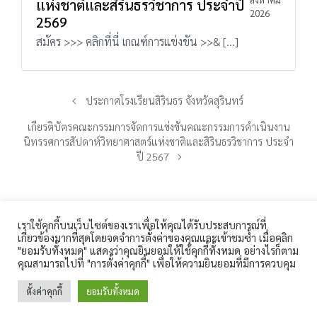
แห่งชาติและสิรินธรวิชาการ ประจำปี
2026
2569
สมัคร >>> คลิกที่นี่ เกณฑ์การแข่งขัน >>& […]
ประกาศโรงเรียนสิรินธร จังหวัดสุรินทร์
เกียรติบัตรคณะกรรมการจัดการแข่งขันคณะกรรมการดำเนินงาน
นิทรรศการสัปดาห์วิทยาศาสตร์แห่งชาติและสิรินธรวิชาการ ประจำ
ปี 2567
เราใช้คุกกี้บนเว็บไซต์ของเราเพื่อให้คุณได้รับประสบการณ์ที่
เกี่ยวข้องมากที่สุดโดยจดจำการตั้งค่าของคุณและเข้าชมซ้ำ เมื่อคลิก
โรงเรียนสิรินธร 360 ถนนเทศบาล 1 ตำบลในเมือง อำเภอเมือง
"ยอมรับทั้งหมด" แสดงว่าคุณยินยอมให้ใช้คุกกี้ทั้งหมด อย่างไรก็ตาม
สุรินทร์ จังหวัดสุรินทร์ 32000 โทรศัพท์ : 044-511-189
คุณสามารถไปที่ "การตั้งค่าคุกกี้" เพื่อให้ความยินยอมที่มีการควบคุม
โทรสาร : 044-513-187 E-Mail :
sirindhorn.surin@gmail.com
ตั้งค่าคุกกี้
ยอมรับทั้งหมด