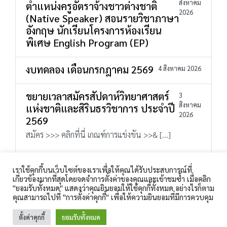
สิงหาคม
ตำแหน่งครูอัตราจ้างชาวต่างชาติ
2026
(Native Speaker) สอนรายวิชาภาษา
อังกฤษ นักเรียนโครงการห้องเรียน
พิเศษ English Program (EP)
งบทดลอง เดือนกรกฎาคม 2569
4 สิงหาคม 2026
ขยายเวลาสมัครสัปดาห์วิทยาศาสตร์
3
สิงหาคม
แห่งชาติและสิรินธรวิชาการ ประจำปี
2026
2569
สมัคร >>> คลิกที่นี่ เกณฑ์การแข่งขัน >>& […]
เราใช้คุกกี้บนเว็บไซต์ของเราเพื่อให้คุณได้รับประสบการณ์ที่
ปฏิทินรับสมัครนักเรียน ม.1 และ ม.4 ปีการศึกษา 2567
เกี่ยวข้องมากที่สุดโดยจดจำการตั้งค่าของคุณและเข้าชมซ้ำ เมื่อคลิก
โรงเรียนสิรินธร 360 ถนนเทศบาล 1 ตำบลในเมือง อำเภอเมือง
"ยอมรับทั้งหมด" แสดงว่าคุณยินยอมให้ใช้คุกกี้ทั้งหมด อย่างไรก็ตาม
สุรินทร์ จังหวัดสุรินทร์ 32000 โทรศัพท์ : 044-511-189
พิธีเปิดกีฬากีฬาลีลาศ แข่งขันกีฬาเยาวชนแห่งชาติ ครั้งที่ 39 รอบ
คุณสามารถไปที่ "การตั้งค่าคุกกี้" เพื่อให้ความยินยอมที่มีการควบคุม
โทรสาร : 044-513-187 E-Mail :
คัดเลือกตัวแทนภาค 3 สุรินทร์เกมส์
sirindhorn.surin@gmail.com
ตั้งค่าคุกกี้
ยอมรับทั้งหมด