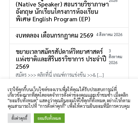
2026
(Native Speaker) สอนรายวิชาภาษา
อังกฤษ นักเรียนโครงการห้องเรียน
พิเศษ English Program (EP)
งบทดลอง เดือนกรกฎาคม 2569
4 สิงหาคม 2026
ขยายเวลาสมัครสัปดาห์วิทยาศาสตร์
3
สิงหาคม
แห่งชาติและสิรินธรวิชาการ ประจำปี
2026
2569
สมัคร >>> คลิกที่นี่ เกณฑ์การแข่งขัน >>& […]
เราใช้คุกกี้บนเว็บไซต์ของเราเพื่อให้คุณได้รับประสบการณ์ที่
เกี่ยวข้องมากที่สุดโดยจดจำการตั้งค่าของคุณและเข้าชมซ้ำ เมื่อคลิก
โรงเรียนสิรินธร 360 ถนนเทศบาล 1 ตำบลในเมือง อำเภอเมือง
"ยอมรับทั้งหมด" แสดงว่าคุณยินยอมให้ใช้คุกกี้ทั้งหมด อย่างไรก็ตาม
อบรมเชิงปฏิบัติการ YC Youth Counselor
สุรินทร์ จังหวัดสุรินทร์ 32000 โทรศัพท์ : 044-511-189
คุณสามารถไปที่ "การตั้งค่าคุกกี้" เพื่อให้ความยินยอมที่มีการควบคุม
โทรสาร : 044-513-187 E-Mail :
โครงการตัดแว่นสายตาเคลื่อนที่ สภากาชาดไทย ประจำปี 2566
sirindhorn.surin@gmail.com
ตั้งค่าคุกกี้
ยอมรับทั้งหมด