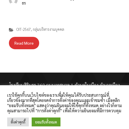
ธร
OIT-2567
,
กลุ่มบริหารงานบุคคล
Read More
โรงเรียนสิรินธร 360 ถนนเทศบาล 1 ตำบลในเมือง อำเภอเมือง
สุรินทร์ จังหวัดสุรินทร์ 32000 โทรศัพท์ : 044-511-189
เราใช้คุกกี้บนเว็บไซต์ของเราเพื่อให้คุณได้รับประสบการณ์ที่
โทรสาร : 044-513-187 E-Mail :
เกี่ยวข้องมากที่สุดโดยจดจำการตั้งค่าของคุณและเข้าชมซ้ำ เมื่อคลิก
"ยอมรับทั้งหมด" แสดงว่าคุณยินยอมให้ใช้คุกกี้ทั้งหมด อย่างไรก็ตาม
sirindhorn.surin@gmail.com
คุณสามารถไปที่ "การตั้งค่าคุกกี้" เพื่อให้ความยินยอมที่มีการควบคุม
ตั้งค่าคุกกี้
ยอมรับทั้งหมด