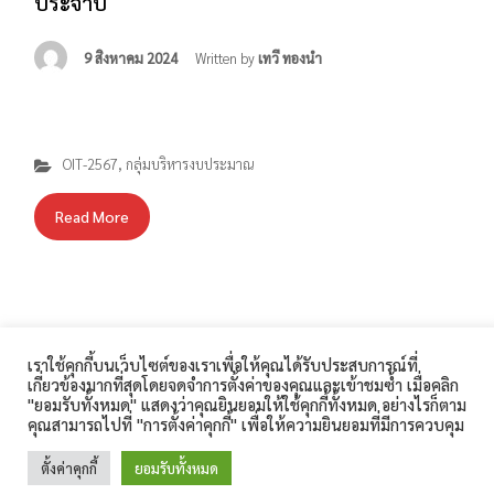
ประจำปี
9 สิงหาคม 2024
Written by
เทวี ทองนำ
OIT-2567
,
กลุ่มบริหารงบประมาณ
Read More
เราใช้คุกกี้บนเว็บไซต์ของเราเพื่อให้คุณได้รับประสบการณ์ที่
โรงเรียนสิรินธร 360 ถนนเทศบาล 1 ตำบลในเมือง อำเภอเมือง
เกี่ยวข้องมากที่สุดโดยจดจำการตั้งค่าของคุณและเข้าชมซ้ำ เมื่อคลิก
สุรินทร์ จังหวัดสุรินทร์ 32000 โทรศัพท์ : 044-511-189
"ยอมรับทั้งหมด" แสดงว่าคุณยินยอมให้ใช้คุกกี้ทั้งหมด อย่างไรก็ตาม
คุณสามารถไปที่ "การตั้งค่าคุกกี้" เพื่อให้ความยินยอมที่มีการควบคุม
โทรสาร : 044-513-187 E-Mail :
sirindhorn.surin@gmail.com
ตั้งค่าคุกกี้
ยอมรับทั้งหมด