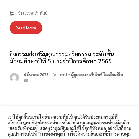
ข่าวประชาสัมพันธ์
Read More
กิจกรรมส่งเสริมคุณธรรมจริยธรรม ระดับชั้น
มัธยมศึกษาปีที่ 5 ประจำปีการศึกษา 2565
6 มีนาคม 2023
Written by
ผู้ดูแลระบบเว็บไซต์ โรงเรียนสิริน
ธร
ไม่มีหมวดหมู่
เราใช้คุกกี้บนเว็บไซต์ของเราเพื่อให้คุณได้รับประสบการณ์ที่
เกี่ยวข้องมากที่สุดโดยจดจำการตั้งค่าของคุณและเข้าชมซ้ำ เมื่อคลิก
Read More
โรงเรียนสิรินธร 360 ถนนเทศบาล 1 ตำบลในเมือง อำเภอเมือง
"ยอมรับทั้งหมด" แสดงว่าคุณยินยอมให้ใช้คุกกี้ทั้งหมด อย่างไรก็ตาม
สุรินทร์ จังหวัดสุรินทร์ 32000 โทรศัพท์ : 044-511-189
คุณสามารถไปที่ "การตั้งค่าคุกกี้" เพื่อให้ความยินยอมที่มีการควบคุม
โทรสาร : 044-513-187 E-Mail :