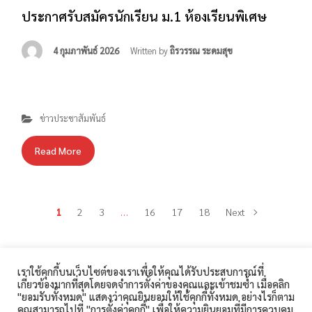
ประกาศรับสมัครนักเรียน ม.1 ห้องเรียนพิเศษ
4 กุมภาพันธ์ 2026
Written by
ถิรวรรณ ระดมสุข
ข่าวประชาสัมพันธ์
Read More
1
2
3
…
16
17
18
Next
เราใช้คุกกี้บนเว็บไซต์ของเราเพื่อให้คุณได้รับประสบการณ์ที่
เกี่ยวข้องมากที่สุดโดยจดจำการตั้งค่าของคุณและเข้าชมซ้ำ เมื่อคลิก
โรงเรียนสิรินธร 360 ถนนเทศบาล 1 ตำบลในเมือง อำเภอเมือง
"ยอมรับทั้งหมด" แสดงว่าคุณยินยอมให้ใช้คุกกี้ทั้งหมด อย่างไรก็ตาม
สุรินทร์ จังหวัดสุรินทร์ 32000 โทรศัพท์ : 044-511-189
คุณสามารถไปที่ "การตั้งค่าคุกกี้" เพื่อให้ความยินยอมที่มีการควบคุม