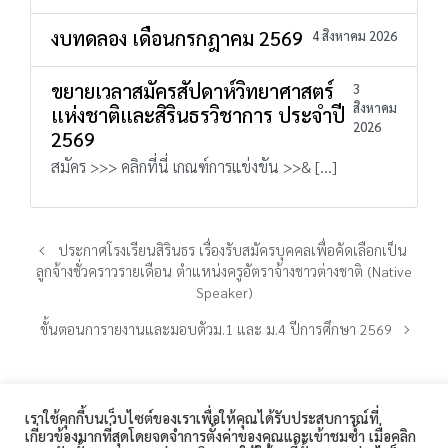
งบทดลอง เดือนกรกฎาคม 2569
4 สิงหาคม 2026
ขยายเวลาสมัครสัปดาห์วิทยาศาสตร์
3
สิงหาคม
แห่งชาติและสิรินธรวิชาการ ประจำปี
2026
2569
สมัคร >>> คลิกที่นี่ เกณฑ์การแข่งขัน >>& […]
ประกาศโรงเรียนสิรินธร เรื่องรับสมัครบุคคลเพื่อคัดเลือกเป็น
ลูกจ้างชั่วคราวรายเดือน ตำแหน่งครูอัตราจ้างชาวต่างชาติ (Native
Speaker)
ขั้นตอนการายงานและมอบตัวม.1 และ ม.4 ปีการศึกษา 2569
เราใช้คุกกี้บนเว็บไซต์ของเราเพื่อให้คุณได้รับประสบการณ์ที่
เกี่ยวข้องมากที่สุดโดยจดจำการตั้งค่าของคุณและเข้าชมซ้ำ เมื่อคลิก
โรงเรียนสิรินธร 360 ถนนเทศบาล 1 ตำบลในเมือง อำเภอเมือง