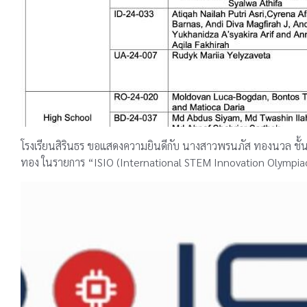
โรงเรียนสิรินธร ขอแสดงความยินดีกับ นางสาวพรนภัส ทองนวล ชั้นมัธ
ทอง ในรายการ “ISIO (International STEM Innovation Olympi