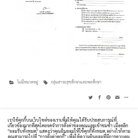
ไม่มีหมวดหมู่
กลุ่มสาระสุขศึกษาและพลศึกษา
เราใช้คุกกี้บนเว็บไซต์ของเราเพื่อให้คุณได้รับประสบการณ์ที่
การอบรมหลักสูตรการพัฒนานวัตกรรมสื่อการสอนดิจิทัล
เกี่ยวข้องมากที่สุดโดยจดจำการตั้งค่าของคุณและเข้าชมซ้ำ เมื่อคลิก
โรงเรียนสิรินธร 360 ถนนเทศบาล 1 ตำบลในเมือง อำเภอเมือง
"ยอมรับทั้งหมด" แสดงว่าคุณยินยอมให้ใช้คุกกี้ทั้งหมด อย่างไรก็ตาม
เทคโนโลยีเสมือนจริงด้วยโปรแกรม MineCraft Education
สุรินทร์ จังหวัดสุรินทร์ 32000 โทรศัพท์ : 044-511-189
คุณสามารถไปที่ "การตั้งค่าคุกกี้" เพื่อให้ความยินยอมที่มีการควบคุม