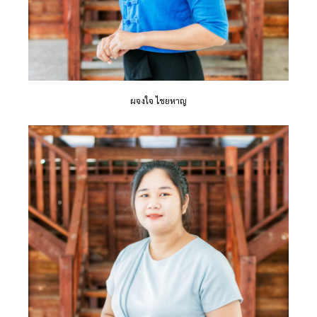
ผจงใจ ไชยหาญ