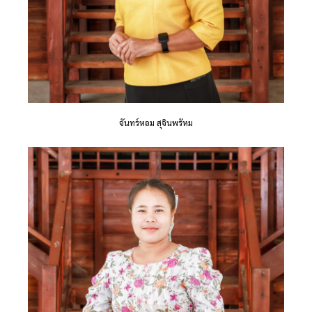
จันทร์หอม สุจินพรัหม