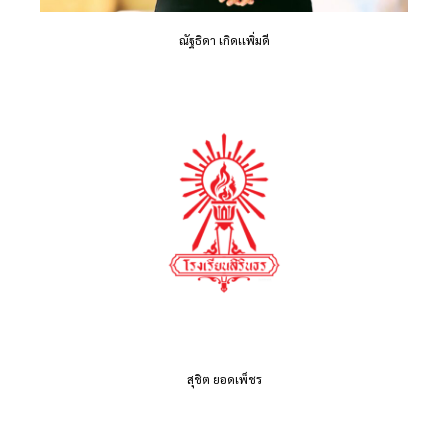
ณัฐธิดา เกิดเเพิ่มดี
สุชิต ยอดเพ็ชร