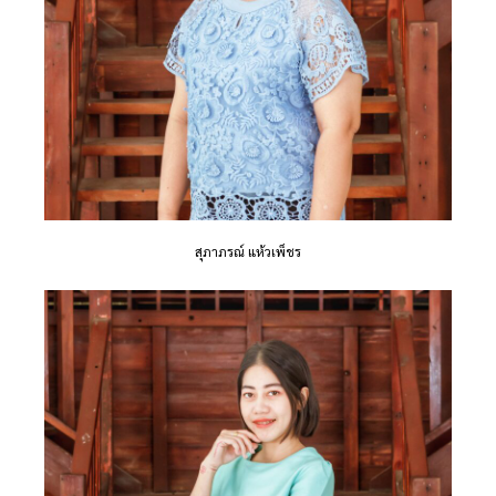
สุภาภรณ์ แห้วเพ็ชร