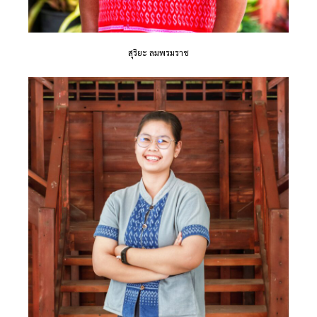
สุริยะ ลมพรมราช