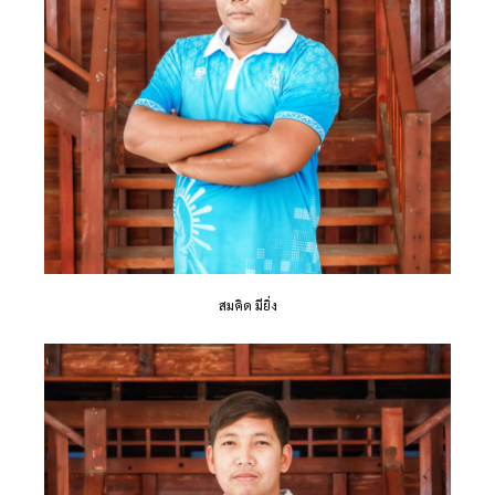
สมคิด มียิ่ง