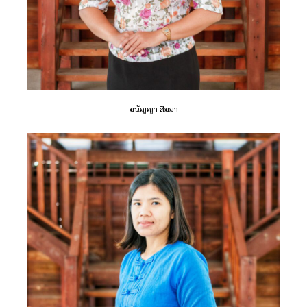
มนัญญา สิมมา