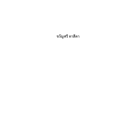
ขวัญศรี ทาสีดา