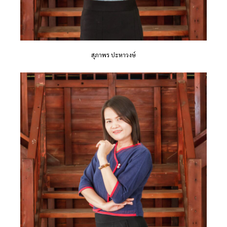
สุภาพร ปะหาวงษ์