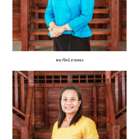
พนารัตน์ ลายทอง