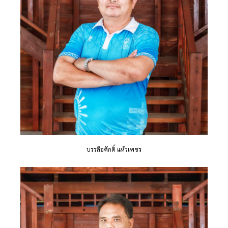
บรรลือศักดิ์ แห้วเพชร