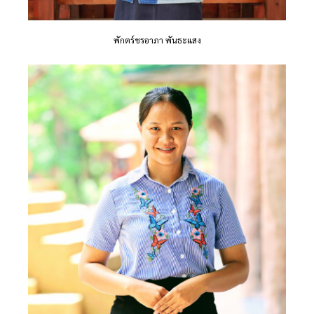
พักตร์ชรอาภา พันธะแสง