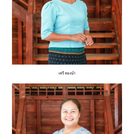
เทวี ทองนำ