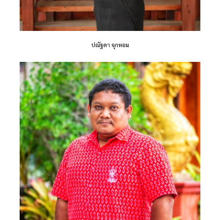
ปณัฐดา จุกหอม