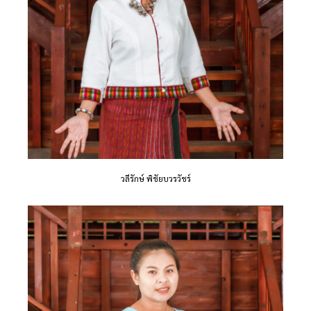
วลีรักษ์ พิชัยบวรวัชร์